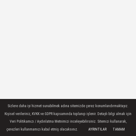
Sizlere daha iyi hizmet sunabilmek adına sitemizde çerez konumlandırmaktayız.
Kişisel verileriniz, KVKK ve GDPR kapsamında toplanıp işlenir. Detaylı bilgi almak için
Veri Politikamızı / Aydınlatma Metnimizi inceleyebilirsiniz. Sitemizi kullanarak,
çerezleri kullanmamızı kabul etmiş olacaksınız.
AYRINTILAR
TAMAM