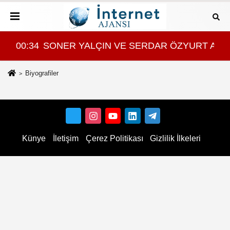
ASI MI?
T ARASINDA YEMEK MASASI MI PR ANLAŞMASI MI
00:34
SONER YALÇIN VE SERDAR ÖZYURT ARAS
Biyografiler
Künye
İletişim
Çerez Politikası
Gizlilik İlkeleri