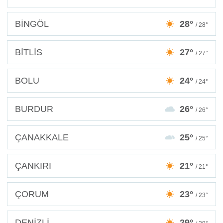
BİNGÖL
28°
/ 28°
BİTLİS
27°
/ 27°
BOLU
24°
/ 24°
BURDUR
26°
/ 26°
ÇANAKKALE
25°
/ 25°
ÇANKIRI
21°
/ 21°
ÇORUM
23°
/ 23°
DENİZLİ
29°