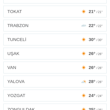
TOKAT
21°
/ 21°
TRABZON
22°
/ 22°
TUNCELİ
30°
/ 30°
UŞAK
26°
/ 26°
VAN
26°
/ 26°
YALOVA
28°
/ 26°
YOZGAT
24°
/ 24°
ZONGULDAK
25°
/ 25°