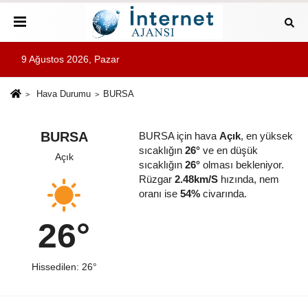
9 Ağustos 2026, Pazar
Hava Durumu
BURSA
BURSA
BURSA için hava
Açık
, en yüksek
sıcaklığın
26°
ve en düşük
Açık
sıcaklığın
26°
olması bekleniyor.
Rüzgar
2.48km/S
hızında, nem
oranı ise
54%
civarında.
26°
Hissedilen: 26°