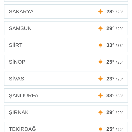
SAKARYA
28°
/ 28°
SAMSUN
29°
/ 29°
SİİRT
33°
/ 33°
SİNOP
25°
/ 25°
SİVAS
23°
/ 23°
ŞANLIURFA
33°
/ 33°
ŞIRNAK
29°
/ 29°
TEKİRDAĞ
25°
/ 25°