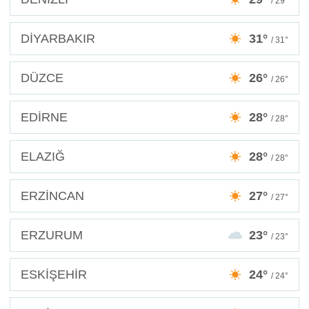
/ 29°
DİYARBAKIR
31°
/ 31°
DÜZCE
26°
/ 26°
EDİRNE
28°
/ 28°
ELAZIĞ
28°
/ 28°
ERZİNCAN
27°
/ 27°
ERZURUM
23°
/ 23°
ESKİŞEHİR
24°
/ 24°