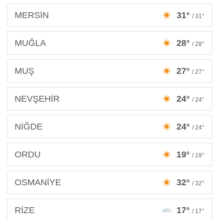
MERSİN
31°
/ 31°
MUĞLA
28°
/ 28°
MUŞ
27°
/ 27°
NEVŞEHİR
24°
/ 24°
NİĞDE
24°
/ 24°
ORDU
19°
/ 19°
OSMANİYE
32°
/ 32°
RİZE
17°
/ 17°