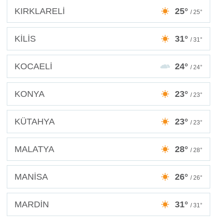
KIRKLARELİ
25°
/ 25°
KİLİS
31°
/ 31°
KOCAELİ
24°
/ 24°
KONYA
23°
/ 23°
KÜTAHYA
23°
/ 23°
MALATYA
28°
/ 28°
MANİSA
26°
/ 26°
MARDİN
31°
/ 31°