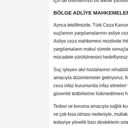
için de önerilerimizi bu teklife yansı
BÖLGE ADLİYE MAHKEMELER
Ayrıca teklifimizde, Türk Ceza Kanu
suçlarının yargılamalarının asliye 
Asliye ceza mahkemesi nezdinde ihti
yargılamaların makul sürede sonuçland
mücadele yürütülmesini hedefliyoruz
Suç işleyen akıl hastalarının rehabi
amacıyla düzenlemeler getiriyoruz. K
ceza infaz kurumunda infaz etmeleri v
güvenlik tedbirlerine hükmedilmesi hu
Tedavi ve koruma amacıyla sağlık kur
ve çok kısa olması nedeniyle, mutlaka
tedaviye yönelik bazı desteklerin or