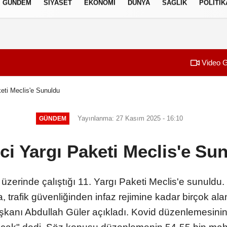
GÜNDEM
SIYASET
EKONOMI
DÜNYA
SAĞLIK
POLITIK
izlilik İlkeleri
Video G
keti Meclis'e Sunuldu
Yayınlanma: 27 Kasım 2025 - 16:10
GÜNDEM
nci Yargı Paketi Meclis'e Su
 üzerinde çalıştığı 11. Yargı Paketi Meclis'e sunuldu.
, trafik güvenliğinden infaz rejimine kadar birçok a
şkanı Abdullah Güler açıkladı. Kovid düzenlemesinin