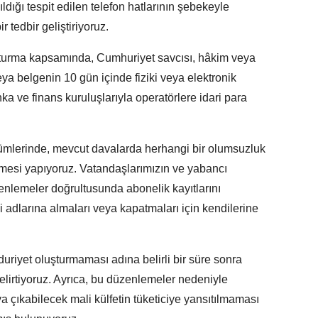
ldığı tespit edilen telefon hatlarının şebekeyle
 tedbir geliştiriyoruz.
şturma kapsamında, Cumhuriyet savcısı, hâkim veya
ya belgenin 10 gün içinde fiziki veya elektronik
 ve finans kuruluşlarıyla operatörlere idari para
kümlerinde, mevcut davalarda herhangi bir olumsuzluk
esi yapıyoruz. Vatandaşlarımızın ve yabancı
üzenlemeler doğrultusunda abonelik kayıtlarını
i adlarına almaları veya kapatmaları için kendilerine
riyet oluşturmaması adına belirli bir süre sonra
belirtiyoruz. Ayrıca, bu düzenlemeler nedeniyle
a çıkabilecek mali külfetin tüketiciye yansıtılmaması