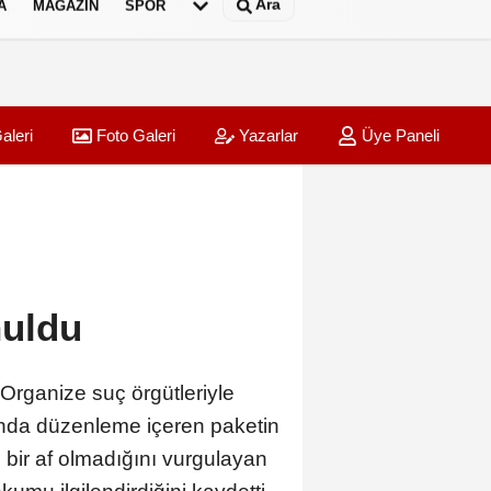
Ara
A
MAGAZIN
SPOR
aleri
Foto Galeri
Yazarlar
Üye Paneli
nuldu
 Organize suç örgütleriyle
landa düzenleme içeren paketin
 bir af olmadığını vurgulayan