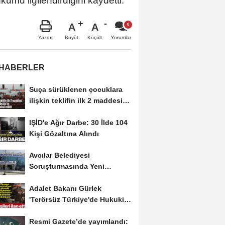
mu ilgilendirdiğini kaydetti.
A
A
Büyüt
Küçült
Yazdır
Yorumlar
 HABERLER
Suça sürüklenen çocuklara
ilişkin teklifin ilk 2 maddesi
kabul edildi
IŞİD'e Ağır Darbe: 30 İlde 104
Kişi Gözaltına Alındı
Avcılar Belediyesi
Soruşturmasında Yeni
Gelişme! Gözaltındaki 12...
Adalet Bakanı Gürlek
'Terörsüz Türkiye'de Hukuki
Çerçeveyi...
Resmi Gazete’de yayımlandı: