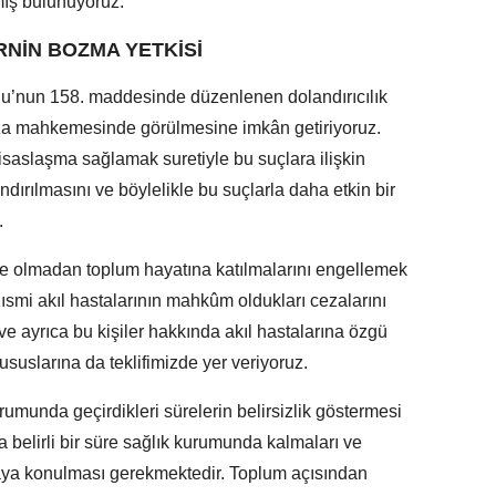
tmış bulunuyoruz.
NİN BOZMA YETKİSİ
nu’nun 158. maddesinde düzenlenen dolandırıcılık
ceza mahkemesinde görülmesine imkân getiriyoruz.
saslaşma sağlamak suretiyle bu suçlara ilişkin
ırılmasını ve böylelikle bu suçlarla daha etkin bir
.
lite olmadan toplum hayatına katılmalarını engellemek
ısmi akıl hastalarının mahkûm oldukları cezalarını
e ayrıca bu kişiler hakkında akıl hastalarına özgü
suslarına da teklifimizde yer veriyoruz.
umunda geçirdikleri sürelerin belirsizlik göstermesi
 belirli bir süre sağlık kurumunda kalmaları ve
taya konulması gerekmektedir. Toplum açısından