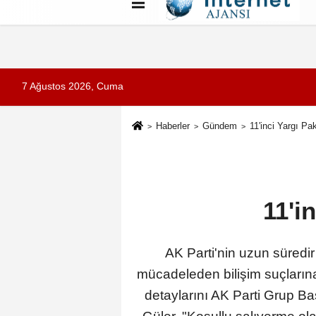
Künye
İletişim
Çerez Politikası
G
7 Ağustos 2026, Cuma
Haberler
Gündem
11'inci Yargı Pa
11'i
AK Parti'nin uzun süredir
mücadeleden bilişim suçlarına
detaylarını AK Parti Grup Ba