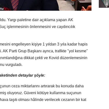
ldu. Yargı paletine dair açıklama yapan AK
Suç işlenmesinin önlenmesini ve caydırıcılık
tmesini engelleyen kişiye 1 yıldan 3 yıla kadar hapis
. AK Parti Grup Başkanı ayrıca, trafikte "yol kesme"
tanımlandığına dikkat çekti ve Kovid düzenlemesinin
unu vurguladı.
aketinden detaylar şöyle:
uçunun ceza miktarlarını artırarak bu konuda daha
 vermiş oluyoruz. Güveni kötüye kullanma suçunun
ava taşıtı olması hâlinde verilecek cezanın bir kat