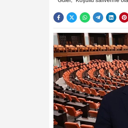
Güler, "Koşullu salıverme ol