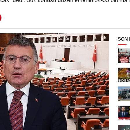
acak" dedi. Söz konusu düzenlemenin 54-55 bin mahku
SON