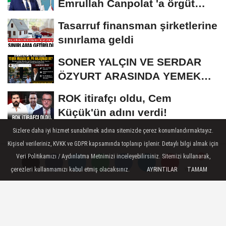
Emrullah Canpolat 'a örgüt
liderliğinden...
Tasarruf finansman şirketlerine
sınırlama geldi
SONER YALÇIN VE SERDAR
ÖZYURT ARASINDA YEMEK
MASASI MI PR ANLAŞMASI...
ROK itirafçı oldu, Cem
Küçük'ün adını verdi!
Sizlere daha iyi hizmet sunabilmek adına sitemizde çerez konumlandırmaktayız.
Kişisel verileriniz, KVKK ve GDPR kapsamında toplanıp işlenir. Detaylı bilgi almak için
GÜNDEM
Veri Politikamızı / Aydınlatma Metnimizi inceleyebilirsiniz. Sitemizi kullanarak,
Yayınlanma: 14 Mart 2025 - 12:01
çerezleri kullanmamızı kabul etmiş olacaksınız.
AYRINTILAR
TAMAM
Yorumlar
Yorumlar
Yorumlar
CHP Tartışmalı Kanunu AYM'ye
Taşıyor