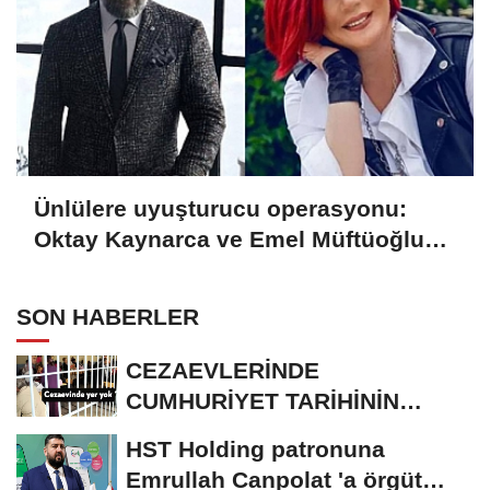
Ünlülere uyuşturucu operasyonu:
Oktay Kaynarca ve Emel Müftüoğlu
dahil 6 kişiye gözaltı
SON HABERLER
CEZAEVLERİNDE
CUMHURİYET TARİHİNİN
REKORU KIRILDI 433 BİN 520
HST Holding patronuna
KİŞİ...
Emrullah Canpolat 'a örgüt