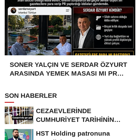
SONER YALÇIN VE SERDAR ÖZYURT
ARASINDA YEMEK MASASI MI PR
ANLAŞMASI MI?
SON HABERLER
CEZAEVLERİNDE
CUMHURİYET TARİHİNİN
REKORU KIRILDI 433 BİN 520
HST Holding patronuna
KİŞİ...