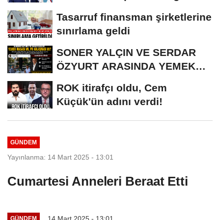
liderliğinden...
Tasarruf finansman şirketlerine
sınırlama geldi
SONER YALÇIN VE SERDAR
ÖZYURT ARASINDA YEMEK
MASASI MI PR ANLAŞMASI...
ROK itirafçı oldu, Cem
Küçük'ün adını verdi!
GÜNDEM
Yayınlanma: 14 Mart 2025 - 13:01
Cumartesi Anneleri Beraat Etti
14 Mart 2025 - 13:01
GÜNDEM