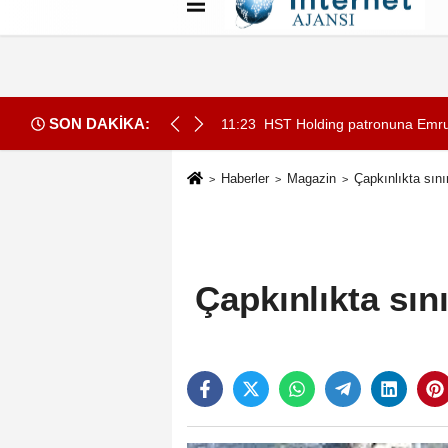
Künye
İletişim
Çerez Politikası
G
SON DAKİKA:
İN REKORU KIRILDI 433 BİN 520 KİŞİ VAR!
11:23
HST Holding patronuna Emrull
Haberler
Magazin
Çapkınlıkta sınır
Çapkınlıkta sını