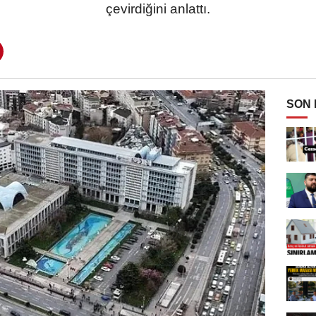
çevirdiğini anlattı.
SON