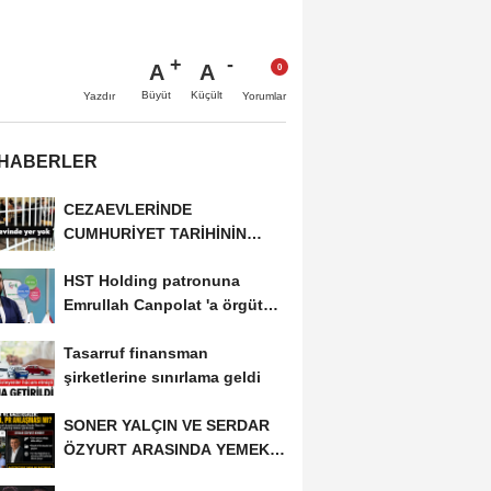
A
A
Büyüt
Küçült
Yazdır
Yorumlar
 HABERLER
CEZAEVLERİNDE
CUMHURİYET TARİHİNİN
REKORU KIRILDI 433 BİN 520
HST Holding patronuna
KİŞİ...
Emrullah Canpolat 'a örgüt
liderliğinden...
Tasarruf finansman
şirketlerine sınırlama geldi
SONER YALÇIN VE SERDAR
ÖZYURT ARASINDA YEMEK
MASASI MI PR ANLAŞMASI...