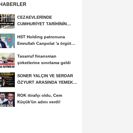
 HABERLER
CEZAEVLERİNDE
CUMHURİYET TARİHİNİN
REKORU KIRILDI 433 BİN 520
HST Holding patronuna
KİŞİ...
Emrullah Canpolat 'a örgüt
liderliğinden...
Tasarruf finansman
şirketlerine sınırlama geldi
SONER YALÇIN VE SERDAR
ÖZYURT ARASINDA YEMEK
MASASI MI PR ANLAŞMASI...
ROK itirafçı oldu, Cem
Küçük'ün adını verdi!