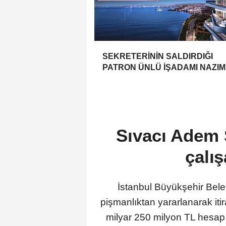
SEKRETERİNİN SALDIRDIĞI
PATRON ÜNLÜ İŞADAMI NAZIM
KALKAVAN MI?
Sıvacı Adem S
çalış
İstanbul Büyükşehir Bel
pişmanlıktan yararlanarak it
milyar 250 milyon TL hesap 