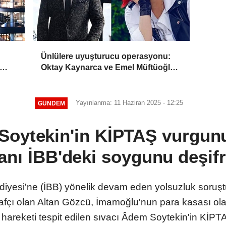
Ünlülere uyuşturucu operasyonu:
Oktay Kaynarca ve Emel Müftüoğlu
dahil 6 kişiye gözaltı
Yayınlanma: 11 Haziran 2025 - 12:25
GÜNDEM
oytekin'in KİPTAŞ vurgunu!
anı İBB'deki soygunu deşifr
ediyesi'ne (İBB) yönelik devam eden yolsuzluk soruş
irafçı olan Altan Gözcü, İmamoğlu'nun para kasası ola
hareketi tespit edilen sıvacı Âdem Soytekin'in KİP