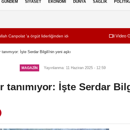
GÜNDEM
SIYASET
EKONOMI
DÜNYA
SAĞLIK
POLITIK
izlilik İlkeleri
Video G
ah Canpolat 'a örgüt liderliğinden iddianame hazırlandı.. Tüm malvarl
08:28
Tasarruf finansman
 tanımıyor: İşte Serdar Bilgili'nin yeni aşkı
Yayınlanma: 11 Haziran 2025 - 12:59
MAGAZIN
r tanımıyor: İşte Serdar Bilg