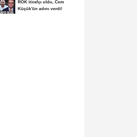
ROK itirafçı oldu, Cem
Küçük'ün adını verdi!