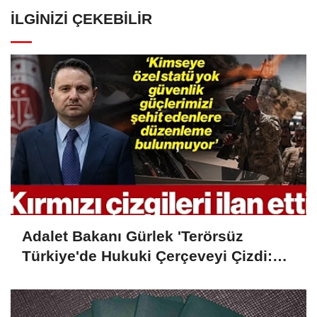
İLGINIZI ÇEKEBILIR
Adalet Bakanı Gürlek 'Terörsüz
Türkiye'de Hukuki Çerçeveyi Çizdi:
'Hiçbir Kişiye Özel Statü Tanınmıyor'