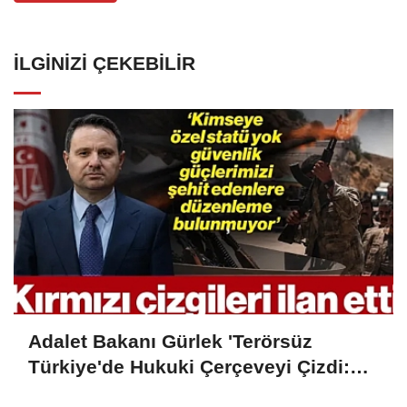
İLGINIZI ÇEKEBILIR
Adalet Bakanı Gürlek 'Terörsüz
Türkiye'de Hukuki Çerçeveyi Çizdi:
'Hiçbir Kişiye Özel Statü Tanınmıyor'