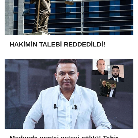
HAKİMİN TALEBİ REDDEDİLDİ!
Medyada şantaj çetesi çöktü! Tahir