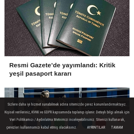
Resmi Gazete’de yayımlandı: Kritik
yeşil pasaport kararı
Sizlere daha iyi hizmet sunabilmek adına sitemizde çerez konumlandırmaktayız.
Kişisel verileriniz, KVKK ve GDPR kapsamında toplanıp işlenir. Detaylı bilgi almak için
Veri Politikamızı / Aydınlatma Metnimizi inceleyebilirsiniz. Sitemizi kullanarak,
çerezleri kullanmamızı kabul etmiş olacaksınız.
AYRINTILAR
TAMAM
Yorumlar
Yorumlar
Yorumlar
Yorumlar