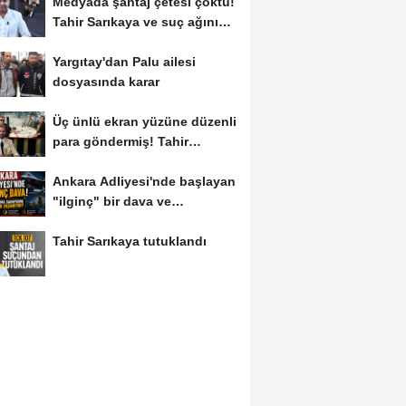
Medyada şantaj çetesi çöktü!
Tahir Sarıkaya ve suç ağının
kirli...
Yargıtay'dan Palu ailesi
dosyasında karar
Üç ünlü ekran yüzüne düzenli
para göndermiş! Tahir
Sarıkaya...
Ankara Adliyesi'nde başlayan
"ilginç" bir dava ve
savunma...
Tahir Sarıkaya tutuklandı