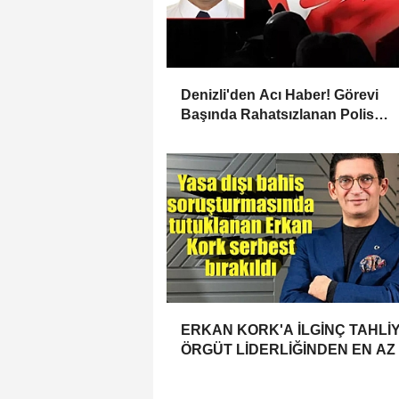
Denizli'den Acı Haber! Görevi
Başında Rahatsızlanan Polis
Memuru Mehmet Ali Kartal Şehit
Oldu
ERKAN KORK'A İLGİNÇ TAHLİY
ÖRGÜT LİDERLİĞİNDEN EN AZ 
YILLA YARGILANIYORDU 4 AY
YATTI ÇIKTI!