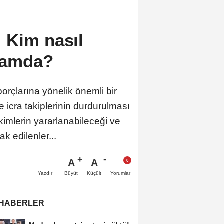
 Kim nasıl
samda?
rçlarına yönelik önemli bir
e icra takiplerinin durdurulması
imlerin yararlanabileceği ve
k edilenler...
A
A
Büyüt
Küçült
Yazdır
Yorumlar
 HABERLER