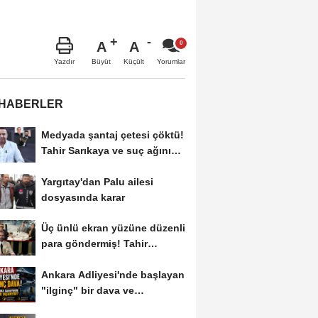
A
A
Büyüt
Küçült
Yazdır
Yorumlar
 HABERLER
Medyada şantaj çetesi çöktü!
Tahir Sarıkaya ve suç ağının
kirli...
Yargıtay'dan Palu ailesi
dosyasında karar
Üç ünlü ekran yüzüne düzenli
para göndermiş! Tahir
Sarıkaya...
Ankara Adliyesi'nde başlayan
"ilginç" bir dava ve
savunma...