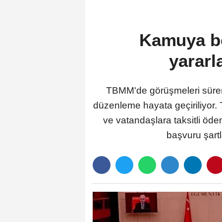
Kamuya bo
yarar
TBMM'de görüşmeleri süren 
düzenleme hayata geçiriliyor. T
ve vatandaşlara taksitli öd
başvuru şartl