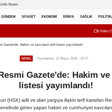
izlilik İlkeleri
GÜNDEM
SIYASET
EKONOMI
DÜNYA
SAĞLIK
POLITIK
Video G
i Gazete'de: Hakim ve savcıların terfi listesi yayımlandı!
Yayınlanma: 21 Mayıs 2026 - 10:27
GENEL
Resmi Gazete'de: Hakim ve s
listesi yayımlandı!
n (HSK) adli ve idari yargıya ilişkin terfi kararları
genelinde görev yapan hakim ve cumhuriyet savcıların