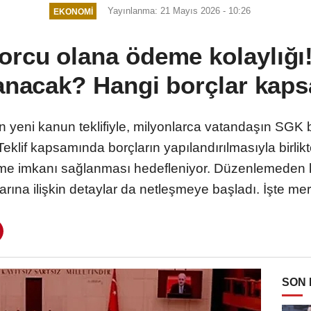
Yayınlanma: 21 Mayıs 2026 - 10:26
EKONOMI
rcu olana ödeme kolaylığı!
lanacak? Hangi borçlar kap
yeni kanun teklifiyle, milyonlarca vatandaşın SGK bo
eklif kapsamında borçların yapılandırılmasıyla birlikt
eme imkanı sağlanması hedefleniyor. Düzenlemeden k
arına ilişkin detaylar da netleşmeye başladı. İşte mera
SON