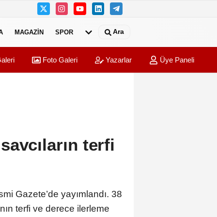
Ara
A
MAGAZIN
SPOR
aleri
Foto Galeri
Yazarlar
Üye Paneli
avcıların terfi
 Resmi Gazete’de yayımlandı. 38
ın terfi ve derece ilerleme