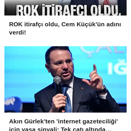
ROK itirafçı oldu, Cem Küçük'ün adını
verdi!
Akın Gürlek'ten 'internet gazeteciliği'
için yasa sinyali: Tek çatı altında