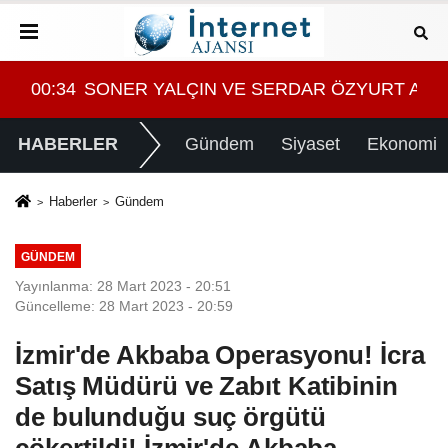
T ARASINDA YEMEK MASASI MI PR ANLAŞMASI MI
08:28
Tasarruf finansman şirketlerine sınırlama geld
HABERLER
Gündem
Siyaset
Ekonomi
Haberler
Gündem
GÜNDEM
Yayınlanma: 28 Mart 2023 - 20:51
Güncelleme: 28 Mart 2023 - 20:59
İzmir'de Akbaba Operasyonu! İcra
Satış Müdürü ve Zabıt Katibinin
de bulunduğu suç örgütü
çökertildi! İzmir'de Akbaba