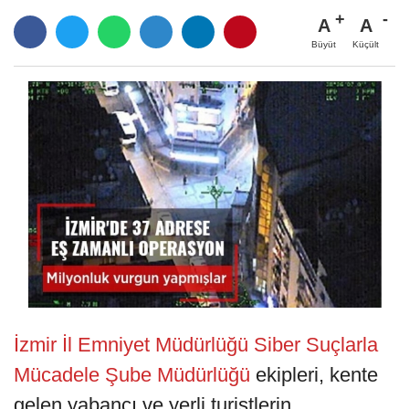
A
A
Büyüt
Küçült
İzmir İl Emniyet Müdürlüğü Siber Suçlarla
Mücadele Şube Müdürlüğü
ekipleri, kente
gelen yabancı ve yerli turistlerin