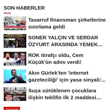
SON HABERLER
Tasarruf finansman şirketlerine
sınırlama geldi
SONER YALÇIN VE SERDAR
ÖZYURT ARASINDA YEMEK
MASASI MI PR ANLAŞMASI...
ROK itirafçı oldu, Cem
Küçük'ün adını verdi!
Akın Gürlek'ten 'internet
gazeteciliği' için yasa sinyali:...
Suça sürüklenen çocuklara
ilişkin teklifin ilk 2 maddesi
kabul edildi
GÜNDEM