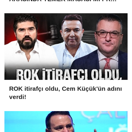
ANLAŞMASI MI?
ROK itirafçı oldu, Cem Küçük'ün adını
verdi!