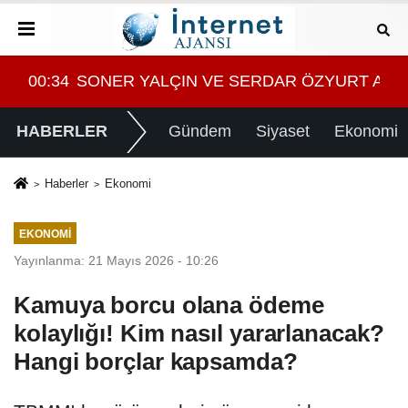
YURT ARASINDA YEMEK MASASI MI PR ANLAŞMASI
08:28
Tasarruf finansman şirketlerine sınırlama 
HABERLER
Gündem
Siyaset
Ekonomi
Haberler
Ekonomi
EKONOMI
Yayınlanma: 21 Mayıs 2026 - 10:26
Kamuya borcu olana ödeme
kolaylığı! Kim nasıl yararlanacak?
Hangi borçlar kapsamda?