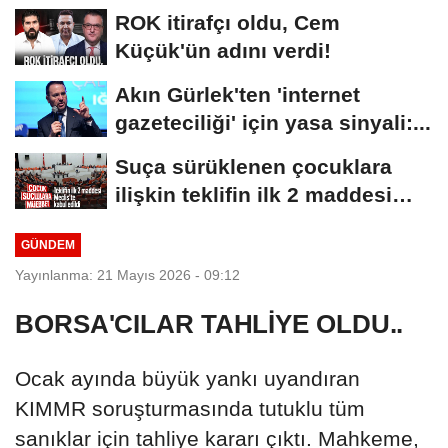
MASASI MI PR ANLAŞMASI...
ROK itirafçı oldu, Cem
Küçük'ün adını verdi!
Akın Gürlek'ten 'internet
gazeteciliği' için yasa sinyali:...
Suça sürüklenen çocuklara
ilişkin teklifin ilk 2 maddesi
kabul edildi
GÜNDEM
Yayınlanma: 21 Mayıs 2026 - 09:12
BORSA'CILAR TAHLİYE OLDU..
Ocak ayında büyük yankı uyandıran
KIMMR soruşturmasında tutuklu tüm
sanıklar için tahliye kararı çıktı. Mahkeme,